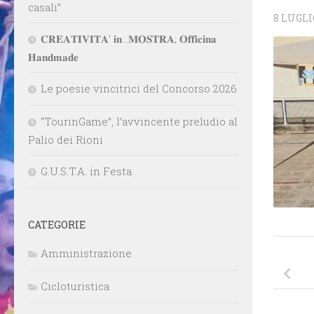
casali”
8 LUGLI
𝐂𝐑𝐄𝐀𝐓𝐈𝐕𝐈𝐓𝐀’ 𝐢𝐧…𝐌𝐎𝐒𝐓𝐑𝐀; 𝐎𝐟𝐟𝐢𝐜𝐢𝐧𝐚
𝐇𝐚𝐧𝐝𝐦𝐚𝐝𝐞
Le poesie vincitrici del Concorso 2026
“TourinGame”, l’avvincente preludio al
Palio dei Rioni
G.U.S.T.A. in Festa
CATEGORIE
Amministrazione
Cicloturistica