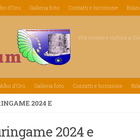
lbo d’Oro
Galleria foto
Contatti e Iscrizione
Bilan
Vita sociale e cultura a Gi
Albo d’Oro
Galleria foto
Contatti e Iscrizione
Bil
INGAME 2024 E
uringame 2024 e