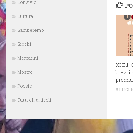
Convivio
PO
Cultura
Gamberemo
Giochi
Mercatini
XI Ed. 
Mostre
brevi i
premia
Poesie
8 LUGLI
Tutti gli articoli