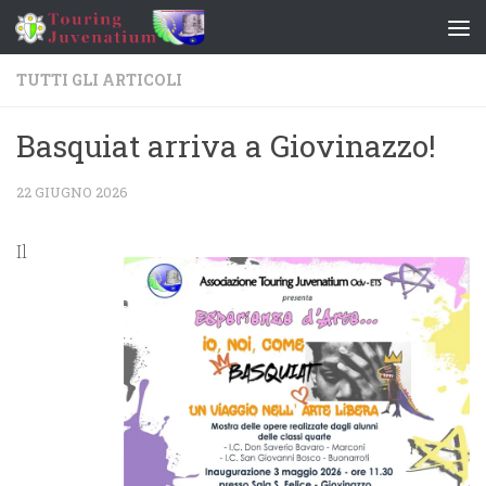
Salta al contenuto
TUTTI GLI ARTICOLI
Basquiat arriva a Giovinazzo!
22 GIUGNO 2026
Il