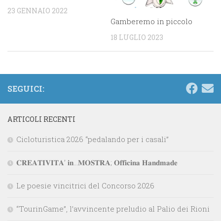
23 GENNAIO 2022
Gamberemo in piccolo
18 LUGLIO 2023
SEGUICI:
ARTICOLI RECENTI
Cicloturistica 2026 “pedalando per i casali”
𝐂𝐑𝐄𝐀𝐓𝐈𝐕𝐈𝐓𝐀’ 𝐢𝐧…𝐌𝐎𝐒𝐓𝐑𝐀; 𝐎𝐟𝐟𝐢𝐜𝐢𝐧𝐚 𝐇𝐚𝐧𝐝𝐦𝐚𝐝𝐞
Le poesie vincitrici del Concorso 2026
“TourinGame”, l’avvincente preludio al Palio dei Rioni