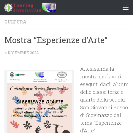
Salta al contenuto
CULTURA
Mostra “Esperienze d’Arte”
4 DICEMBRE 2022
Attesissima la
mostra dei lavori
eseguiti dagli alunni
delle classi terze e
quarte della scuola
San Giovanni Bosco
di Giovinazzo dal
tema “Esperienze
d’Arte”.