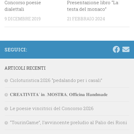
Presentazione libro “La
Concorso poesie
testa del monaco”
dialettali
21 FEBBRAIO 2024
9 DICEMBRE 2019
SEGUICI:
ARTICOLI RECENTI
Cicloturistica 2026 “pedalando per i casali”
𝐂𝐑𝐄𝐀𝐓𝐈𝐕𝐈𝐓𝐀’ 𝐢𝐧…𝐌𝐎𝐒𝐓𝐑𝐀; 𝐎𝐟𝐟𝐢𝐜𝐢𝐧𝐚 𝐇𝐚𝐧𝐝𝐦𝐚𝐝𝐞
Le poesie vincitrici del Concorso 2026
“TourinGame”, l’avvincente preludio al Palio dei Rioni