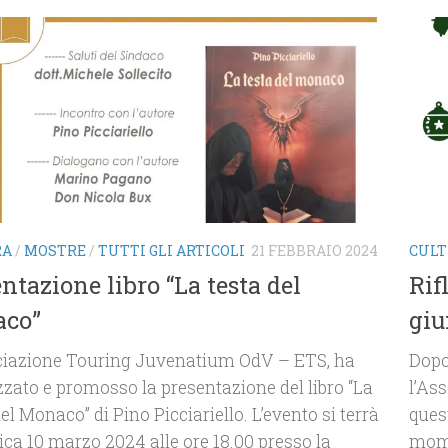
RA
/
MOSTRE
/
TUTTI GLI ARTICOLI
21 FEBBRAIO 2024
CUL
ntazione libro “La testa del
Rif
co”
giu
ciazione Touring Juvenatium OdV – ETS, ha
Dopo
zato e promosso la presentazione del libro “La
l’As
el Monaco” di Pino Picciariello. L’evento si terrà
ques
a 10 marzo 2024 alle ore 18.00 presso la
mome