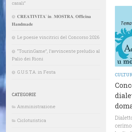
casali”
𝐂𝐑𝐄𝐀𝐓𝐈𝐕𝐈𝐓𝐀’ 𝐢𝐧…𝐌𝐎𝐒𝐓𝐑𝐀; 𝐎𝐟𝐟𝐢𝐜𝐢𝐧𝐚
𝐇𝐚𝐧𝐝𝐦𝐚𝐝𝐞
Le poesie vincitrici del Concorso 2026
“TourinGame”, l’avvincente preludio al
Palio dei Rioni
G.U.S.T.A. in Festa
CULTU
Conco
diale
CATEGORIE
doma
Amministrazione
Dialett
Cicloturistica
cerimo