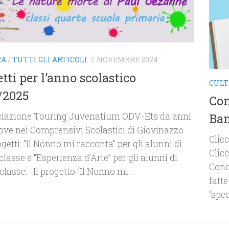
RA
/
TUTTI GLI ARTICOLI
7 NOVEMBRE 2024
tti per l’anno scolastico
CUL
/2025
Con
ciazione Touring Juvenatium ODV-Ets da anni
Ba
ve nei Comprensivi Scolastici di Giovinazzo
Clic
getti: “Il Nonno mi racconta” per gli alunni di
Clic
classe e “Esperienza d’Arte” per gli alunni di
Conc
classe. -Il progetto “Il Nonno mi...
fatte
“spec