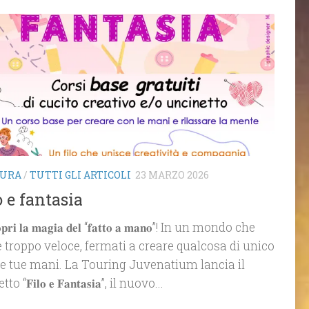
TURA
/
TUTTI GLI ARTICOLI
23 MARZO 2026
o e fantasia
𝐨𝐩𝐫𝐢 𝐥𝐚 𝐦𝐚𝐠𝐢𝐚 𝐝𝐞𝐥 “𝐟𝐚𝐭𝐭𝐨 𝐚 𝐦𝐚𝐧𝐨”! In un mondo che
e troppo veloce, fermati a creare qualcosa di unico
le tue mani. La Touring Juvenatium lancia il
o “𝐅𝐢𝐥𝐨 𝐞 𝐅𝐚𝐧𝐭𝐚𝐬𝐢𝐚”, il nuovo...