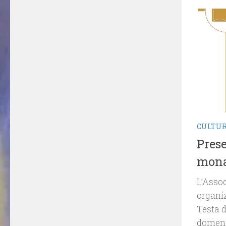
CULTU
Prese
mona
L’Asso
organiz
Testa d
domenic