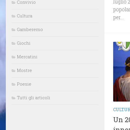
luglio 
Convivio
popolar
Cultura
per...
Gamberemo
Giochi
Mercatini
Mostre
Poesie
Tutti gli articoli
CULTU
Un 20
inno