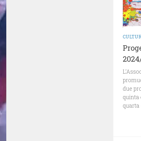
CULTU
Proge
2024
L’Asso
promuo
due pro
quinta 
quarta 