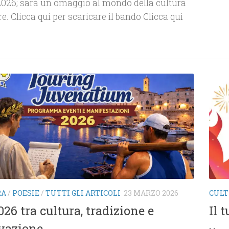
2026; sarà un omaggio al mondo della cultura
e. Clicca qui per scaricare il bando Clicca qui
RA
/
POESIE
/
TUTTI GLI ARTICOLI
23 MARZO 2026
CUL
26 tra cultura, tradizione e
Il 
vazione