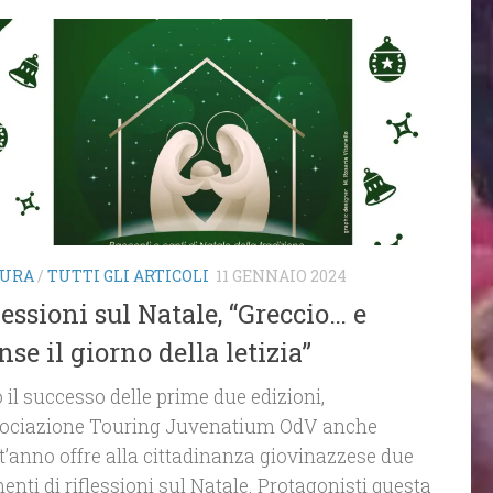
TURA
/
TUTTI GLI ARTICOLI
11 GENNAIO 2024
lessioni sul Natale, “Greccio… e
nse il giorno della letizia”
 il successo delle prime due edizioni,
sociazione Touring Juvenatium OdV anche
t’anno offre alla cittadinanza giovinazzese due
nti di riflessioni sul Natale. Protagonisti questa