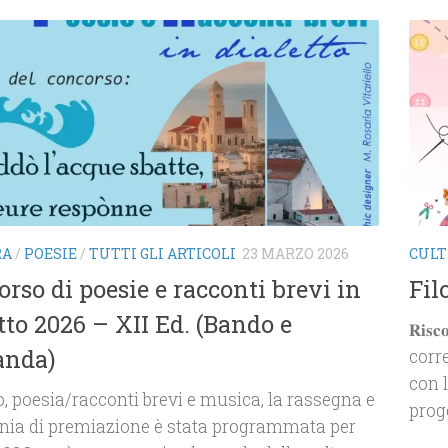
RA
/
POESIE
/
TUTTI GLI ARTICOLI
23 MARZO 2026
CUL
rso di poesie e racconti brevi in
Fil
tto 2026 – XII Ed. (Bando e
𝐑𝐢𝐬
nda)
corr
con 
o, poesia/racconti brevi e musica, la rassegna e
progett
nia di premiazione è stata programmata per