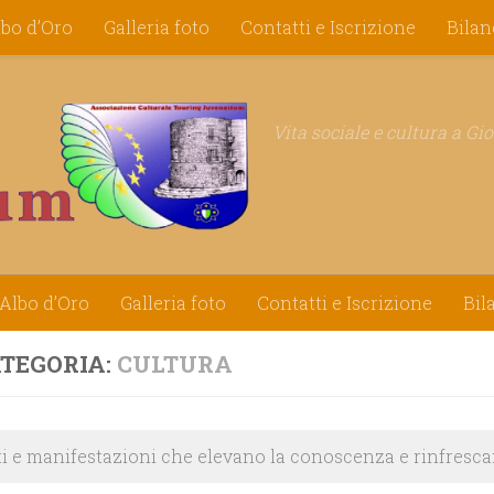
lbo d’Oro
Galleria foto
Contatti e Iscrizione
Bilan
Vita sociale e cultura a Gi
Albo d’Oro
Galleria foto
Contatti e Iscrizione
Bil
TEGORIA:
CULTURA
i e manifestazioni che elevano la conoscenza e rinfrescan