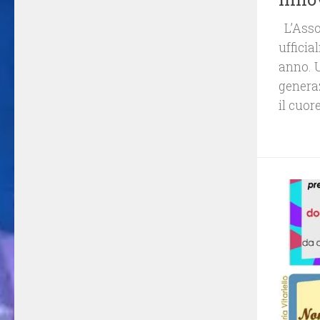
L’Associaz
ufficia
anno. 
generaz
il cuor