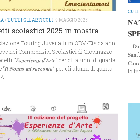
CUL
RA
/
TUTTI GLI ARTICOLI
9 MAGGIO 2025
𝐍𝐀
tti scolastici 2025 in mostra
𝐒𝐏
ciazione Touring Juvenatium ODV-Ets da anni
– 𝐃𝐨𝐦
ve nei Comprensivi Scolastici di Giovinazzo
𝐒𝐚𝐧𝐭
tti: “𝑬𝒔𝒑𝒆𝒓𝒊𝒆𝒏𝒛𝒂 𝒅’𝑨𝒓𝒕𝒆” per gli alunni di quarta
𝐂𝐨𝐧
𝑰𝒍 𝑵𝒐𝒏𝒏𝒐 𝒎𝒊 𝒓𝒂𝒄𝒄𝒐𝒏𝒕𝒂” per gli alunni di quinta
la fe
A...