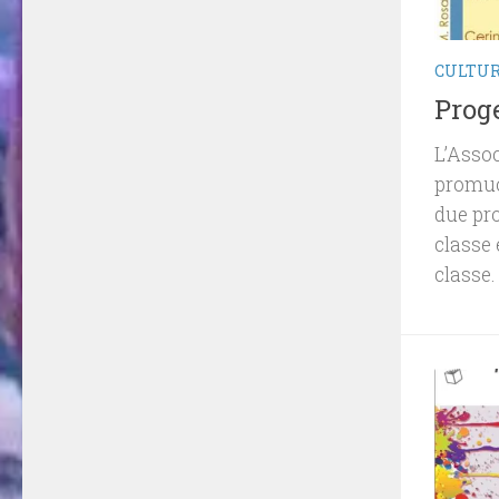
CULTU
Proge
L’Asso
promuo
due proge
classe e “
classe. 