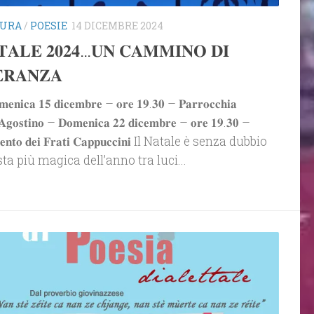
TURA
/
POESIE
14 DICEMBRE 2024
𝐓𝐀𝐋𝐄 𝟐𝟎𝟐𝟒…𝐔𝐍 𝐂𝐀𝐌𝐌𝐈𝐍𝐎 𝐃𝐈
𝐄𝐑𝐀𝐍𝐙𝐀
𝐞𝐧𝐢𝐜𝐚 𝟏𝟓 𝐝𝐢𝐜𝐞𝐦𝐛𝐫𝐞 – 𝐨𝐫𝐞 𝟏𝟗.𝟑𝟎 – 𝐏𝐚𝐫𝐫𝐨𝐜𝐜𝐡𝐢𝐚
’𝐀𝐠𝐨𝐬𝐭𝐢𝐧𝐨 – 𝐃𝐨𝐦𝐞𝐧𝐢𝐜𝐚 𝟐𝟐 𝐝𝐢𝐜𝐞𝐦𝐛𝐫𝐞 – 𝐨𝐫𝐞 𝟏𝟗.𝟑𝟎 –
𝐞𝐧𝐭𝐨 𝐝𝐞𝐢 𝐅𝐫𝐚𝐭𝐢 𝐂𝐚𝐩𝐩𝐮𝐜𝐜𝐢𝐧𝐢 Il Natale è senza dubbio
sta più magica dell’anno tra luci...