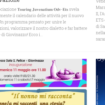
Vener
Mara
ione 𝐓𝐨𝐮𝐫𝐢𝐧𝐠 𝐉𝐮𝐯𝐞𝐧𝐚𝐭𝐢𝐮𝐦 𝐎𝐝𝐯-𝐄𝐭𝐬 svela
II, 
lmente il calendario delle attività per il nuovo
ETS 
Un programma pensato per unire le
di S
ioni, valorizzare il nostro dialetto e far battere
nella
e di Giovinazzo! Ecco i...
sara