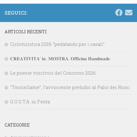
SEGUICI:
ARTICOLI RECENTI
Cicloturistica 2026 “pedalando per i casali”
𝐂𝐑𝐄𝐀𝐓𝐈𝐕𝐈𝐓𝐀’ 𝐢𝐧…𝐌𝐎𝐒𝐓𝐑𝐀; 𝐎𝐟𝐟𝐢𝐜𝐢𝐧𝐚 𝐇𝐚𝐧𝐝𝐦𝐚𝐝𝐞
Le poesie vincitrici del Concorso 2026
“TourinGame”, l’avvincente preludio al Palio dei Rioni
G.U.S.T.A. in Festa
CATEGORIE