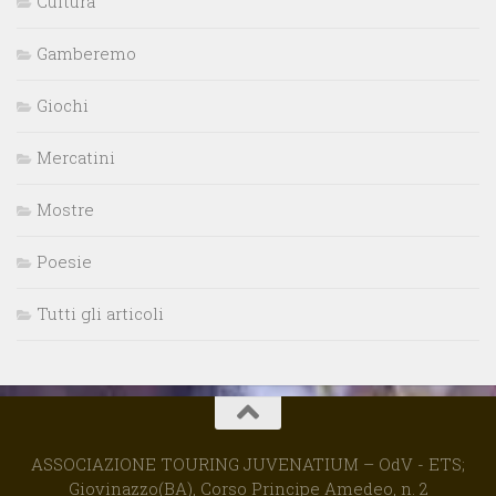
Cultura
Gamberemo
Giochi
Mercatini
Mostre
Poesie
Tutti gli articoli
ASSOCIAZIONE TOURING JUVENATIUM – OdV - ETS;
Giovinazzo(BA), Corso Principe Amedeo, n. 2