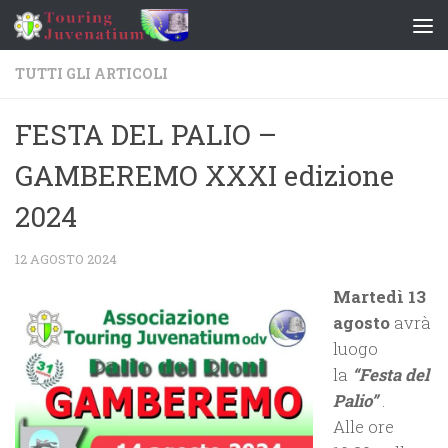
Salta al contenuto
TUTTI GLI ARTICOLI
FESTA DEL PALIO –
GAMBEREMO XXXI edizione
2024
12 AGOSTO 2024
Martedì 13
agosto
avrà
luogo
la
“Festa del
Palio”
.
Alle ore