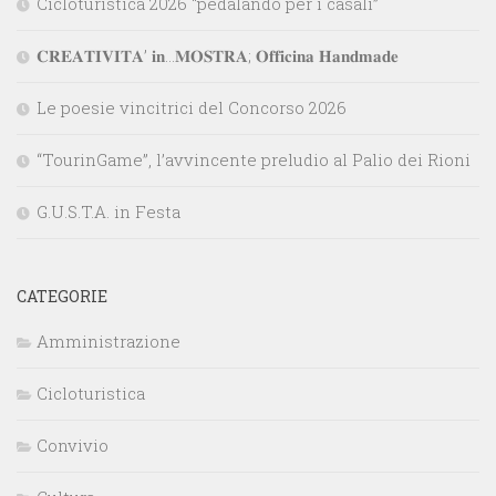
Cicloturistica 2026 “pedalando per i casali”
𝐂𝐑𝐄𝐀𝐓𝐈𝐕𝐈𝐓𝐀’ 𝐢𝐧…𝐌𝐎𝐒𝐓𝐑𝐀; 𝐎𝐟𝐟𝐢𝐜𝐢𝐧𝐚 𝐇𝐚𝐧𝐝𝐦𝐚𝐝𝐞
Le poesie vincitrici del Concorso 2026
“TourinGame”, l’avvincente preludio al Palio dei Rioni
G.U.S.T.A. in Festa
CATEGORIE
Amministrazione
Cicloturistica
Convivio