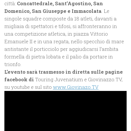
città:
Concattedrale, Sant’Agostino, San
Domenico, San Giuseppe e Immacolata
. Le
singole squadre composte da 18 atleti, davanti a
migliaia di spettatori e tifosi, si affronteranno in
una competizione atletica, in piazza Vittorio
Emanuele II e in una regata, nello specchio di mare
antistante il porticciolo per aggiudicarsi l’ambita
formella di pietra lobata e il palio da portare in
trionfo.
L’evento sarà trasmesso in diretta sulle pagine
facebook di
Touring Juvenatium e Giovinazzo.TV,
su youtube e sul sito
www.Giovinazo.TV