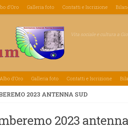
lbo d’Oro
Galleria foto
Contatti e Iscrizione
Bilan
Vita sociale e cultura a Gi
Albo d’Oro
Galleria foto
Contatti e Iscrizione
Bil
EREMO 2023 ANTENNA SUD
mberemo 2023 antenna