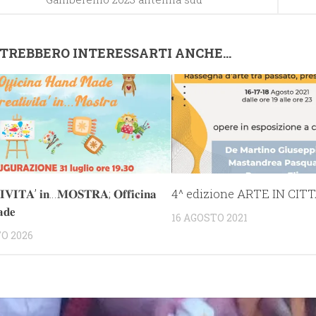
TREBBERO INTERESSARTI ANCHE...
𝐕𝐈𝐓𝐀’ 𝐢𝐧…𝐌𝐎𝐒𝐓𝐑𝐀; 𝐎𝐟𝐟𝐢𝐜𝐢𝐧𝐚
4^ edizione ARTE IN CITT
𝐝𝐞
16 AGOSTO 2021
O 2026