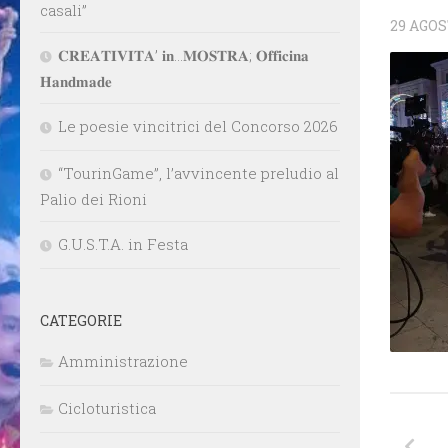
casali”
29 AGOS
𝐂𝐑𝐄𝐀𝐓𝐈𝐕𝐈𝐓𝐀’ 𝐢𝐧…𝐌𝐎𝐒𝐓𝐑𝐀; 𝐎𝐟𝐟𝐢𝐜𝐢𝐧𝐚
𝐇𝐚𝐧𝐝𝐦𝐚𝐝𝐞
Le poesie vincitrici del Concorso 2026
“TourinGame”, l’avvincente preludio al
Palio dei Rioni
G.U.S.T.A. in Festa
CATEGORIE
Amministrazione
Cicloturistica