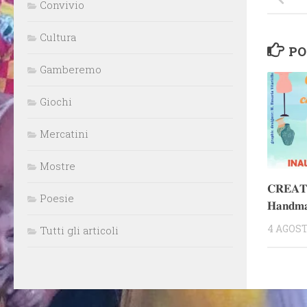
Convivio
Cultura
PO
Gamberemo
Giochi
Mercatini
Mostre
𝐂𝐑𝐄𝐀𝐓
Poesie
𝐇𝐚𝐧𝐝𝐦
4 AGOST
Tutti gli articoli