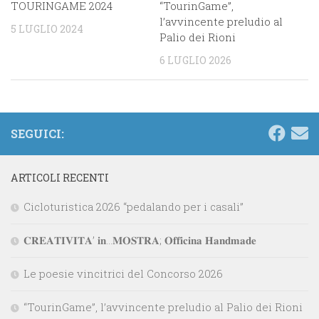
TOURINGAME 2024
“TourinGame”,
l’avvincente preludio al
5 LUGLIO 2024
Palio dei Rioni
6 LUGLIO 2026
SEGUICI:
ARTICOLI RECENTI
Cicloturistica 2026 “pedalando per i casali”
𝐂𝐑𝐄𝐀𝐓𝐈𝐕𝐈𝐓𝐀’ 𝐢𝐧…𝐌𝐎𝐒𝐓𝐑𝐀; 𝐎𝐟𝐟𝐢𝐜𝐢𝐧𝐚 𝐇𝐚𝐧𝐝𝐦𝐚𝐝𝐞
Le poesie vincitrici del Concorso 2026
“TourinGame”, l’avvincente preludio al Palio dei Rioni