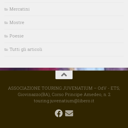
Mercatini
Mostre
Poesie
Tutti gli articoli
ASSOCIAZIONE TOURING JUVENATIUM – OdV - ETS;
Giovinazzo(BA), Corso Principe Amedeo, n. 2
touring.juvenatium@libero.it