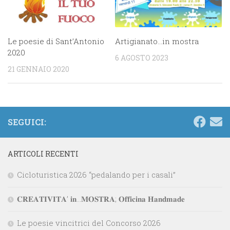
Artigianato…in mostra
Le poesie di Sant’Antonio
2020
6 AGOSTO 2023
21 GENNAIO 2020
SEGUICI:
ARTICOLI RECENTI
Cicloturistica 2026 “pedalando per i casali”
𝐂𝐑𝐄𝐀𝐓𝐈𝐕𝐈𝐓𝐀’ 𝐢𝐧…𝐌𝐎𝐒𝐓𝐑𝐀; 𝐎𝐟𝐟𝐢𝐜𝐢𝐧𝐚 𝐇𝐚𝐧𝐝𝐦𝐚𝐝𝐞
Le poesie vincitrici del Concorso 2026