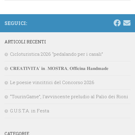
SEGUICI:
ARTICOLI RECENTI
Cicloturistica 2026 “pedalando per i casali”
𝐂𝐑𝐄𝐀𝐓𝐈𝐕𝐈𝐓𝐀’ 𝐢𝐧…𝐌𝐎𝐒𝐓𝐑𝐀; 𝐎𝐟𝐟𝐢𝐜𝐢𝐧𝐚 𝐇𝐚𝐧𝐝𝐦𝐚𝐝𝐞
Le poesie vincitrici del Concorso 2026
“TourinGame”, l’avvincente preludio al Palio dei Rioni
G.U.S.T.A. in Festa
CATEGORIE