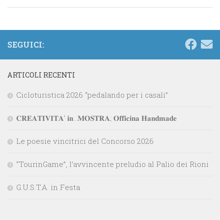
SEGUICI:
ARTICOLI RECENTI
Cicloturistica 2026 “pedalando per i casali”
𝐂𝐑𝐄𝐀𝐓𝐈𝐕𝐈𝐓𝐀’ 𝐢𝐧…𝐌𝐎𝐒𝐓𝐑𝐀; 𝐎𝐟𝐟𝐢𝐜𝐢𝐧𝐚 𝐇𝐚𝐧𝐝𝐦𝐚𝐝𝐞
Le poesie vincitrici del Concorso 2026
“TourinGame”, l’avvincente preludio al Palio dei Rioni
G.U.S.T.A. in Festa