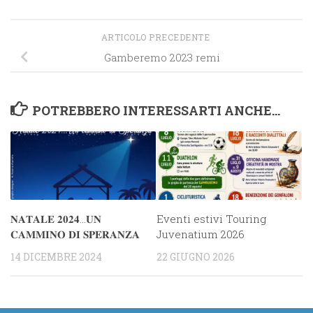
ARTICOLO PRECEDENTE
Gamberemo 2023 remi
POTREBBERO INTERESSARTI ANCHE...
𝐍𝐀𝐓𝐀𝐋𝐄 𝟐𝟎𝟐𝟒…𝐔𝐍
Eventi estivi Touring
𝐂𝐀𝐌𝐌𝐈𝐍𝐎 𝐃𝐈 𝐒𝐏𝐄𝐑𝐀𝐍𝐙𝐀
Juvenatium 2026
14 DICEMBRE 2024
22 GIUGNO 2026