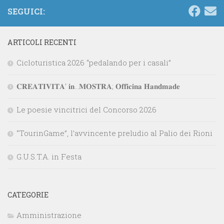
SEGUICI:
ARTICOLI RECENTI
Cicloturistica 2026 “pedalando per i casali”
𝐂𝐑𝐄𝐀𝐓𝐈𝐕𝐈𝐓𝐀’ 𝐢𝐧…𝐌𝐎𝐒𝐓𝐑𝐀; 𝐎𝐟𝐟𝐢𝐜𝐢𝐧𝐚 𝐇𝐚𝐧𝐝𝐦𝐚𝐝𝐞
Le poesie vincitrici del Concorso 2026
“TourinGame”, l’avvincente preludio al Palio dei Rioni
G.U.S.T.A. in Festa
CATEGORIE
Amministrazione