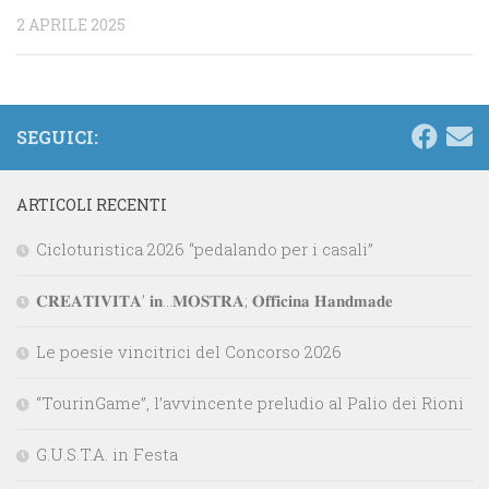
2 APRILE 2025
SEGUICI:
ARTICOLI RECENTI
Cicloturistica 2026 “pedalando per i casali”
𝐂𝐑𝐄𝐀𝐓𝐈𝐕𝐈𝐓𝐀’ 𝐢𝐧…𝐌𝐎𝐒𝐓𝐑𝐀; 𝐎𝐟𝐟𝐢𝐜𝐢𝐧𝐚 𝐇𝐚𝐧𝐝𝐦𝐚𝐝𝐞
Le poesie vincitrici del Concorso 2026
“TourinGame”, l’avvincente preludio al Palio dei Rioni
G.U.S.T.A. in Festa