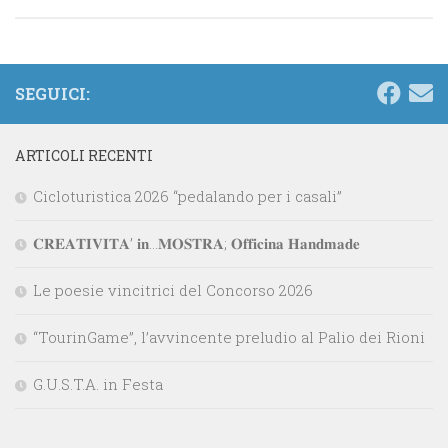
SEGUICI:
ARTICOLI RECENTI
Cicloturistica 2026 “pedalando per i casali”
𝐂𝐑𝐄𝐀𝐓𝐈𝐕𝐈𝐓𝐀’ 𝐢𝐧…𝐌𝐎𝐒𝐓𝐑𝐀; 𝐎𝐟𝐟𝐢𝐜𝐢𝐧𝐚 𝐇𝐚𝐧𝐝𝐦𝐚𝐝𝐞
Le poesie vincitrici del Concorso 2026
“TourinGame”, l’avvincente preludio al Palio dei Rioni
G.U.S.T.A. in Festa