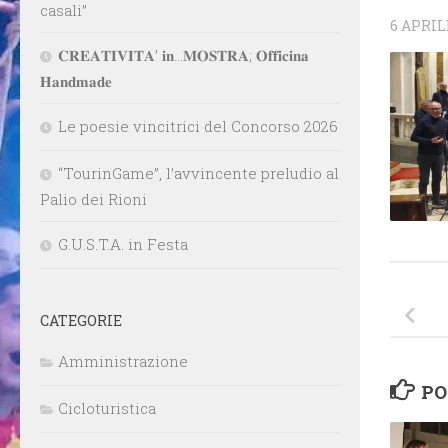
casali”
6 APRIL
𝐂𝐑𝐄𝐀𝐓𝐈𝐕𝐈𝐓𝐀’ 𝐢𝐧…𝐌𝐎𝐒𝐓𝐑𝐀; 𝐎𝐟𝐟𝐢𝐜𝐢𝐧𝐚
𝐇𝐚𝐧𝐝𝐦𝐚𝐝𝐞
Le poesie vincitrici del Concorso 2026
“TourinGame”, l’avvincente preludio al
Palio dei Rioni
G.U.S.T.A. in Festa
CATEGORIE
Amministrazione
PO
Cicloturistica