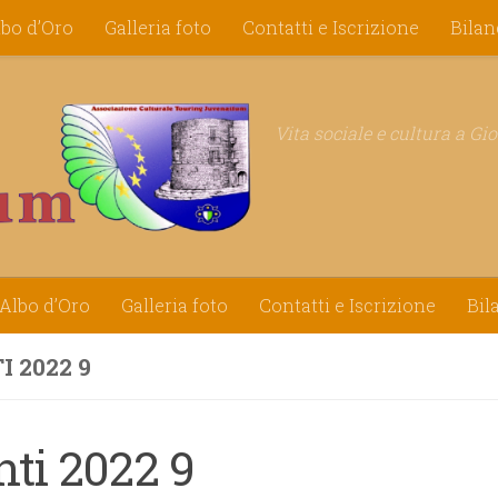
lbo d’Oro
Galleria foto
Contatti e Iscrizione
Bilan
Vita sociale e cultura a Gi
Albo d’Oro
Galleria foto
Contatti e Iscrizione
Bil
I 2022 9
nti 2022 9