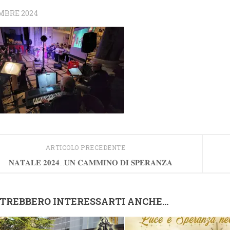
MBRE 2024
ARTICOLO PRECEDENTE
𝐍𝐀𝐓𝐀𝐋𝐄 𝟐𝟎𝟐𝟒…𝐔𝐍 𝐂𝐀𝐌𝐌𝐈𝐍𝐎 𝐃𝐈 𝐒𝐏𝐄𝐑𝐀𝐍𝐙𝐀
TREBBERO INTERESSARTI ANCHE...