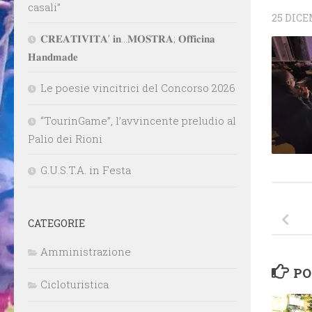
casali”
25 DICE
𝐂𝐑𝐄𝐀𝐓𝐈𝐕𝐈𝐓𝐀’ 𝐢𝐧…𝐌𝐎𝐒𝐓𝐑𝐀; 𝐎𝐟𝐟𝐢𝐜𝐢𝐧𝐚
𝐇𝐚𝐧𝐝𝐦𝐚𝐝𝐞
Le poesie vincitrici del Concorso 2026
“TourinGame”, l’avvincente preludio al
Palio dei Rioni
G.U.S.T.A. in Festa
CATEGORIE
Amministrazione
PO
Cicloturistica