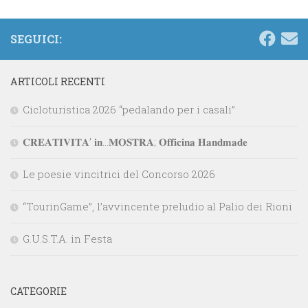
SEGUICI:
ARTICOLI RECENTI
Cicloturistica 2026 “pedalando per i casali”
𝐂𝐑𝐄𝐀𝐓𝐈𝐕𝐈𝐓𝐀’ 𝐢𝐧…𝐌𝐎𝐒𝐓𝐑𝐀; 𝐎𝐟𝐟𝐢𝐜𝐢𝐧𝐚 𝐇𝐚𝐧𝐝𝐦𝐚𝐝𝐞
Le poesie vincitrici del Concorso 2026
“TourinGame”, l’avvincente preludio al Palio dei Rioni
G.U.S.T.A. in Festa
CATEGORIE