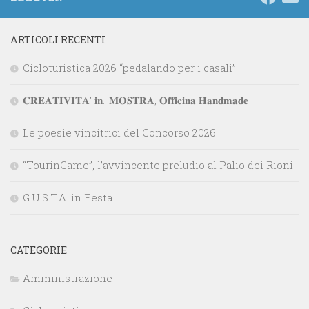
ARTICOLI RECENTI
Cicloturistica 2026 “pedalando per i casali”
𝐂𝐑𝐄𝐀𝐓𝐈𝐕𝐈𝐓𝐀’ 𝐢𝐧…𝐌𝐎𝐒𝐓𝐑𝐀; 𝐎𝐟𝐟𝐢𝐜𝐢𝐧𝐚 𝐇𝐚𝐧𝐝𝐦𝐚𝐝𝐞
Le poesie vincitrici del Concorso 2026
“TourinGame”, l’avvincente preludio al Palio dei Rioni
G.U.S.T.A. in Festa
CATEGORIE
Amministrazione