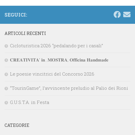
SEGUICI:
ARTICOLI RECENTI
Cicloturistica 2026 “pedalando per i casali”
𝐂𝐑𝐄𝐀𝐓𝐈𝐕𝐈𝐓𝐀’ 𝐢𝐧…𝐌𝐎𝐒𝐓𝐑𝐀; 𝐎𝐟𝐟𝐢𝐜𝐢𝐧𝐚 𝐇𝐚𝐧𝐝𝐦𝐚𝐝𝐞
Le poesie vincitrici del Concorso 2026
“TourinGame”, l’avvincente preludio al Palio dei Rioni
G.U.S.T.A. in Festa
CATEGORIE