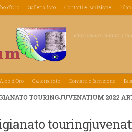
lbo d’Oro
Galleria foto
Contatti e Iscrizione
Bilan
Vita sociale e cultura a Gi
Albo d’Oro
Galleria foto
Contatti e Iscrizione
Bil
GIANATO TOURINGJUVENATIUM 2022 ART
tigianato touringjuvena