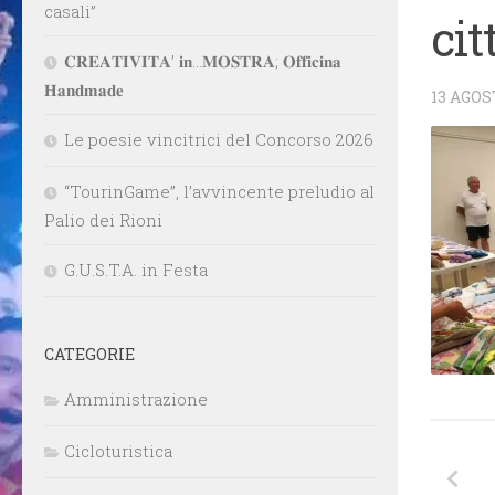
casali”
cit
𝐂𝐑𝐄𝐀𝐓𝐈𝐕𝐈𝐓𝐀’ 𝐢𝐧…𝐌𝐎𝐒𝐓𝐑𝐀; 𝐎𝐟𝐟𝐢𝐜𝐢𝐧𝐚
𝐇𝐚𝐧𝐝𝐦𝐚𝐝𝐞
13 AGOS
Le poesie vincitrici del Concorso 2026
“TourinGame”, l’avvincente preludio al
Palio dei Rioni
G.U.S.T.A. in Festa
CATEGORIE
Amministrazione
Cicloturistica