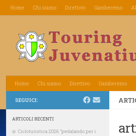
Home
Chi siamo
Direttivo
Gamberemo
A
Salta al contenuto
Home
Chi siamo
Direttivo
Gamberemo
ARTI
SEGUICI:
ARTICOLI RECENTI
ar
Cicloturistica 2026 “pedalando per i