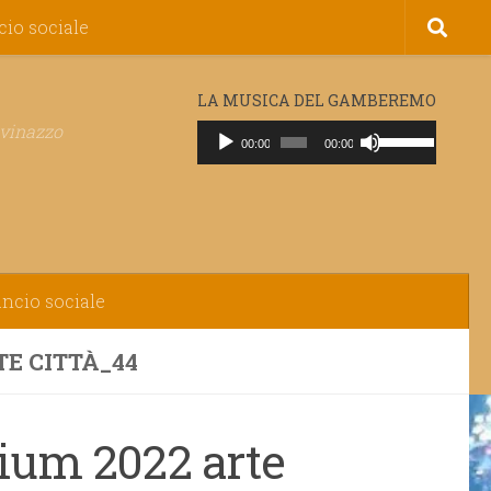
cio sociale
LA MUSICA DEL GAMBEREMO
ovinazzo
Audio
Usa
00:00
00:00
Player
i
tasti
freccia
su/giù
per
aumentare
ancio sociale
o
diminuire
E CITTÀ_44
il
volume.
tium 2022 arte