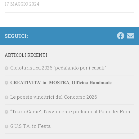
17 MAGGIO 2024
SEGUICI:
ARTICOLI RECENTI
Cicloturistica 2026 “pedalando per i casali”
𝐂𝐑𝐄𝐀𝐓𝐈𝐕𝐈𝐓𝐀’ 𝐢𝐧…𝐌𝐎𝐒𝐓𝐑𝐀; 𝐎𝐟𝐟𝐢𝐜𝐢𝐧𝐚 𝐇𝐚𝐧𝐝𝐦𝐚𝐝𝐞
Le poesie vincitrici del Concorso 2026
“TourinGame”, l’avvincente preludio al Palio dei Rioni
G.U.S.T.A. in Festa