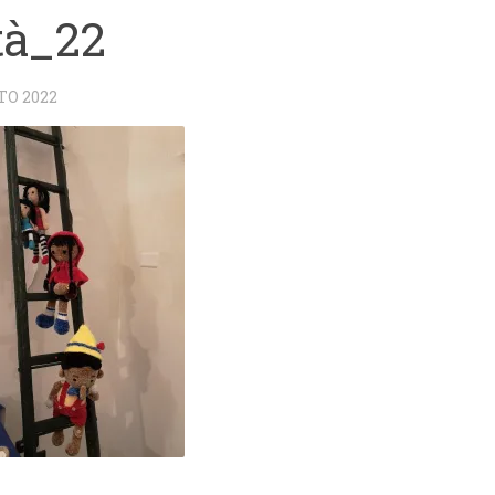
tà_22
TO 2022