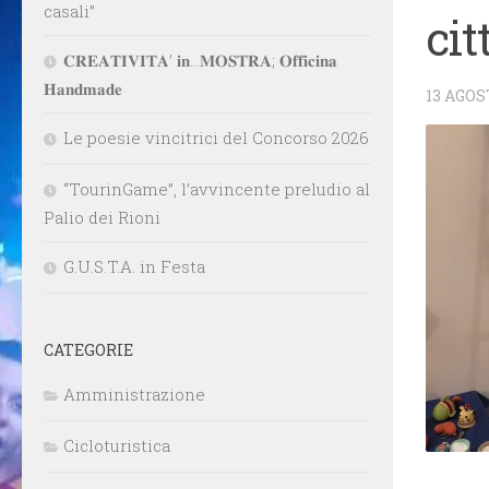
casali”
cit
𝐂𝐑𝐄𝐀𝐓𝐈𝐕𝐈𝐓𝐀’ 𝐢𝐧…𝐌𝐎𝐒𝐓𝐑𝐀; 𝐎𝐟𝐟𝐢𝐜𝐢𝐧𝐚
𝐇𝐚𝐧𝐝𝐦𝐚𝐝𝐞
13 AGOS
Le poesie vincitrici del Concorso 2026
“TourinGame”, l’avvincente preludio al
Palio dei Rioni
G.U.S.T.A. in Festa
CATEGORIE
Amministrazione
Cicloturistica