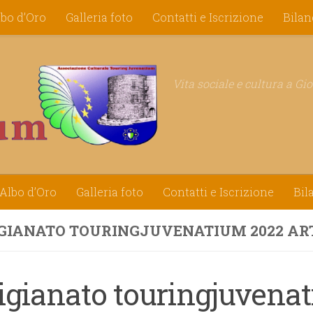
lbo d’Oro
Galleria foto
Contatti e Iscrizione
Bilan
Vita sociale e cultura a Gi
Albo d’Oro
Galleria foto
Contatti e Iscrizione
Bil
GIANATO TOURINGJUVENATIUM 2022 ART
tigianato touringjuvena