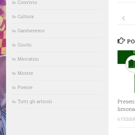
Convivio
Cultura
Gamberemo
PO
Giochi
Mercatini
Mostre
Poesie
Present
Tutti gli articoli
limonai
6 FEBBR