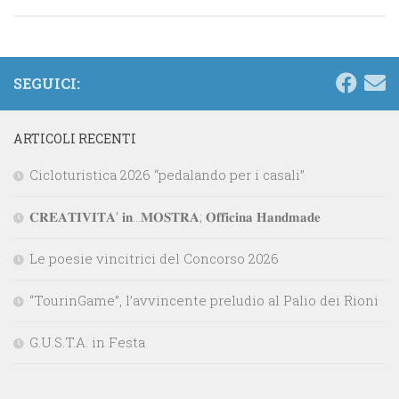
SEGUICI:
ARTICOLI RECENTI
Cicloturistica 2026 “pedalando per i casali”
𝐂𝐑𝐄𝐀𝐓𝐈𝐕𝐈𝐓𝐀’ 𝐢𝐧…𝐌𝐎𝐒𝐓𝐑𝐀; 𝐎𝐟𝐟𝐢𝐜𝐢𝐧𝐚 𝐇𝐚𝐧𝐝𝐦𝐚𝐝𝐞
Le poesie vincitrici del Concorso 2026
“TourinGame”, l’avvincente preludio al Palio dei Rioni
G.U.S.T.A. in Festa