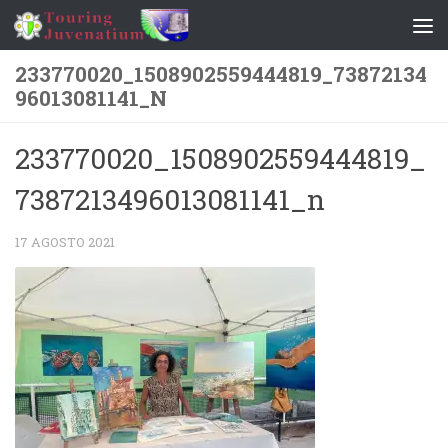
Salta al contenuto
233770020_1508902559444819_73872134
96013081141_N
233770020_1508902559444819_
7387213496013081141_n
17 AGOSTO 2021