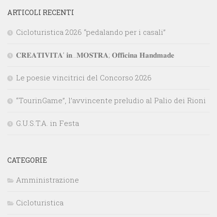
ARTICOLI RECENTI
Cicloturistica 2026 “pedalando per i casali”
𝐂𝐑𝐄𝐀𝐓𝐈𝐕𝐈𝐓𝐀’ 𝐢𝐧…𝐌𝐎𝐒𝐓𝐑𝐀; 𝐎𝐟𝐟𝐢𝐜𝐢𝐧𝐚 𝐇𝐚𝐧𝐝𝐦𝐚𝐝𝐞
Le poesie vincitrici del Concorso 2026
“TourinGame”, l’avvincente preludio al Palio dei Rioni
G.U.S.T.A. in Festa
CATEGORIE
Amministrazione
Cicloturistica