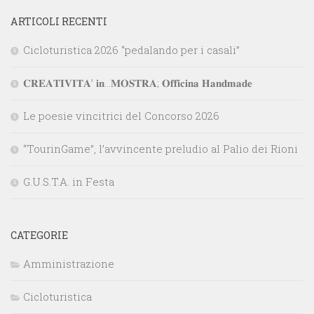
ARTICOLI RECENTI
Cicloturistica 2026 “pedalando per i casali”
𝐂𝐑𝐄𝐀𝐓𝐈𝐕𝐈𝐓𝐀’ 𝐢𝐧…𝐌𝐎𝐒𝐓𝐑𝐀; 𝐎𝐟𝐟𝐢𝐜𝐢𝐧𝐚 𝐇𝐚𝐧𝐝𝐦𝐚𝐝𝐞
Le poesie vincitrici del Concorso 2026
“TourinGame”, l’avvincente preludio al Palio dei Rioni
G.U.S.T.A. in Festa
CATEGORIE
Amministrazione
Cicloturistica