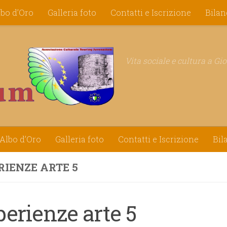
lbo d’Oro
Galleria foto
Contatti e Iscrizione
Bilan
Vita sociale e cultura a Gi
Albo d’Oro
Galleria foto
Contatti e Iscrizione
Bil
RIENZE ARTE 5
erienze arte 5