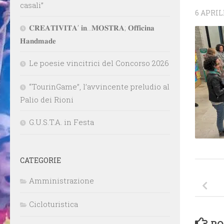
casali”
6 APRIL
𝐂𝐑𝐄𝐀𝐓𝐈𝐕𝐈𝐓𝐀’ 𝐢𝐧…𝐌𝐎𝐒𝐓𝐑𝐀; 𝐎𝐟𝐟𝐢𝐜𝐢𝐧𝐚
𝐇𝐚𝐧𝐝𝐦𝐚𝐝𝐞
Le poesie vincitrici del Concorso 2026
“TourinGame”, l’avvincente preludio al
Palio dei Rioni
G.U.S.T.A. in Festa
CATEGORIE
Amministrazione
Cicloturistica
PO