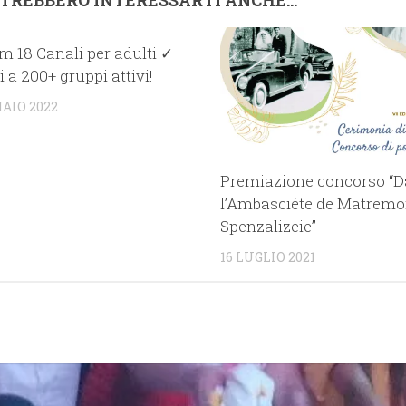
m 18 Canali per adulti ✓
i a 200+ gruppi attivi!
AIO 2022
Premiazione concorso “D
l’Ambasciéte de Matrem
Spenzalizeie”
16 LUGLIO 2021