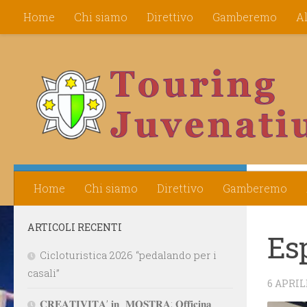
Home
Chi siamo
Direttivo
Gamberemo
A
Salta al contenuto
ESPE
SEGUICI:
Home
Chi siamo
Direttivo
Gamberemo
ARTICOLI RECENTI
Es
Cicloturistica 2026 “pedalando per i
casali”
6 APRIL
𝐂𝐑𝐄𝐀𝐓𝐈𝐕𝐈𝐓𝐀’ 𝐢𝐧…𝐌𝐎𝐒𝐓𝐑𝐀; 𝐎𝐟𝐟𝐢𝐜𝐢𝐧𝐚