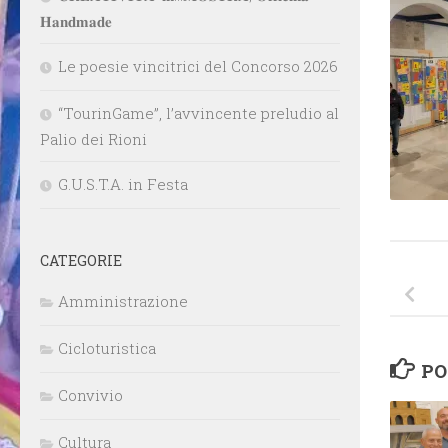
𝐇𝐚𝐧𝐝𝐦𝐚𝐝𝐞
Le poesie vincitrici del Concorso 2026
“TourinGame”, l’avvincente preludio al
Palio dei Rioni
G.U.S.T.A. in Festa
CATEGORIE
Amministrazione
Cicloturistica
PO
Convivio
Cultura