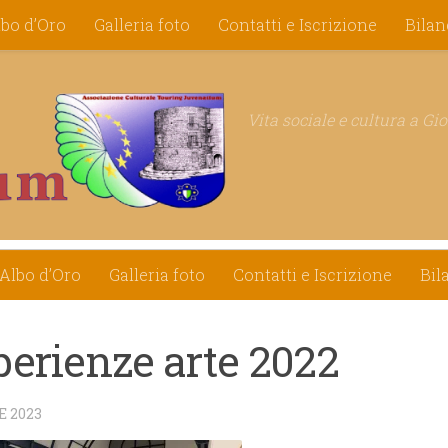
lbo d’Oro
Galleria foto
Contatti e Iscrizione
Bilan
Vita sociale e cultura a Gi
RIENZE ARTE 2022
Albo d’Oro
Galleria foto
Contatti e Iscrizione
Bil
perienze arte 2022
E 2023