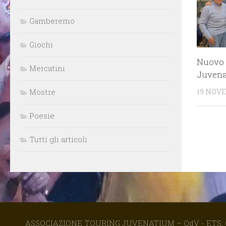
Gamberemo
Giochi
Nuovo D
Mercatini
Juvena
Mostre
19 NOV
Poesie
Tutti gli articoli
ASSOCIAZIONE TOURING JUVENATIUM – OdV - ETS; Gi