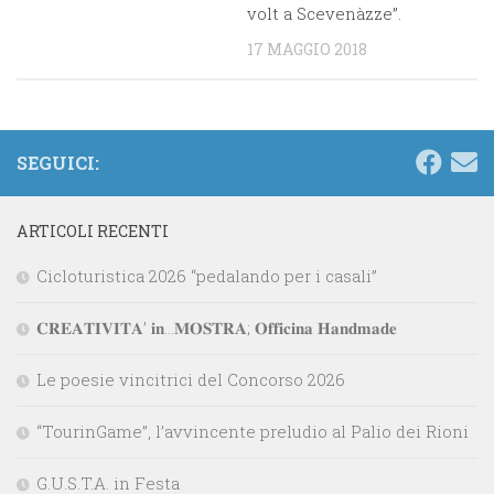
volt a Scevenàzze”.
17 MAGGIO 2018
SEGUICI:
ARTICOLI RECENTI
Cicloturistica 2026 “pedalando per i casali”
𝐂𝐑𝐄𝐀𝐓𝐈𝐕𝐈𝐓𝐀’ 𝐢𝐧…𝐌𝐎𝐒𝐓𝐑𝐀; 𝐎𝐟𝐟𝐢𝐜𝐢𝐧𝐚 𝐇𝐚𝐧𝐝𝐦𝐚𝐝𝐞
Le poesie vincitrici del Concorso 2026
“TourinGame”, l’avvincente preludio al Palio dei Rioni
G.U.S.T.A. in Festa